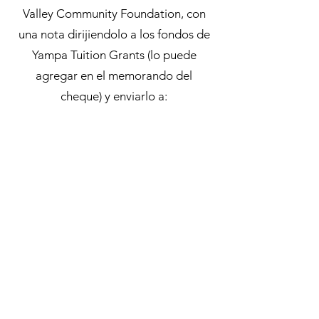
Valley Community Foundation, con
una nota dirijiendolo a los fondos de
Yampa Tuition Grants (lo puede
agregar en el memorando del
cheque) y enviarlo a:
Yampa Valley Community Foundation
P.O. Box 881869
Steamboat Springs, CO 80488
Únase a nuestro listado de
correos electrónicos:
Unirse